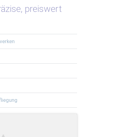
zise, preiswert
werken
liegung