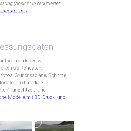
sung (Ansicht in reduzierter
ss Rammenau
messungsdaten
aufnahmen leiten wir
wolken als Rohdaten,
otos, Grundrisspläne, Schnitte,
odelle, multimediale
lten“ für Echtzeit- und
che Modelle mit 3D-Druck- und