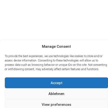
Manage Consent
To provide the best experiences, we use technologies like cookies to store and/or
access device information. Consenting to these technologies will allow us to
process data such as browsing behavior or unique IDs on this site. Not consenting
or withdrawing consent, may adversely affect certain features and functions.
Accept
© 2026 ArcTron 3D GmbH | Alle Rechte vorbehalten.
Impressum
|
Datenschutz
|
Kontakt
Ablehnen
View preferences