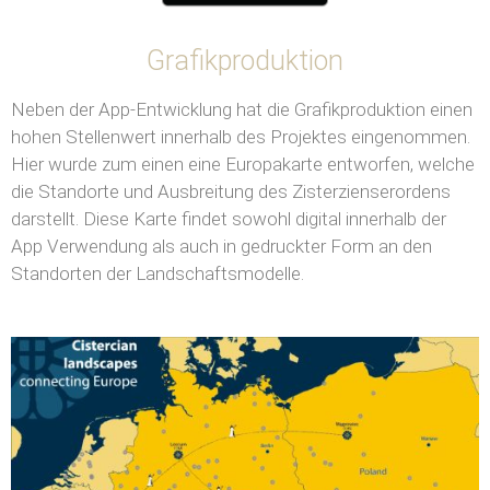
Grafikproduktion
Neben der App-Entwicklung hat die Grafikproduktion einen
hohen Stellenwert innerhalb des Projektes eingenommen.
Hier wurde zum einen eine Europakarte entworfen, welche
die Standorte und Ausbreitung des Zisterzienserordens
darstellt. Diese Karte findet sowohl digital innerhalb der
App Verwendung als auch in gedruckter Form an den
Standorten der Landschaftsmodelle.