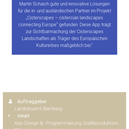
Martin Schaich gute und innovative Lösungen
für die in- und ausländischen Partner im Projekt
„Cisterscapes – cistercian landscapes
connecting Europe“ gefunden. Diese App trägt
zur Sichtbarmachung der Cisterscapes
Landschaften als Träger des Europäischen
Kulturerbes maßgeblich bei.“
Auftraggeber
Landratsamt Bamberg
Inhalt
App-Design & -Programmierung, Grafikproduktion,