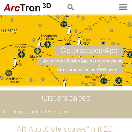
Cisterscapes-App
Augmented Reality App mit Vermessung,
Grafikproduktion und Webseite
Cisterscapes
Zurück zu den Referenzen
AR-App „Cisterscapes“ mit 2D-