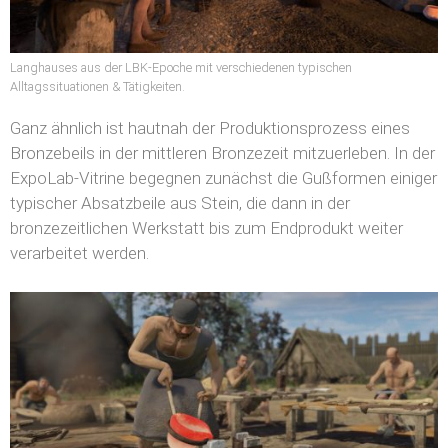
Langhauses aus der LBK-Epoche mit verschiedenen typischen
Alltagssituationen & Tätigkeiten.
Ganz ähnlich ist hautnah der Produktionsprozess eines
Bronzebeils in der mittleren Bronzezeit mitzuerleben. In der
ExpoLab-Vitrine begegnen zunächst die Gußformen einiger
typischer Absatzbeile aus Stein, die dann in der
bronzezeitlichen Werkstatt bis zum Endprodukt weiter
verarbeitet werden.