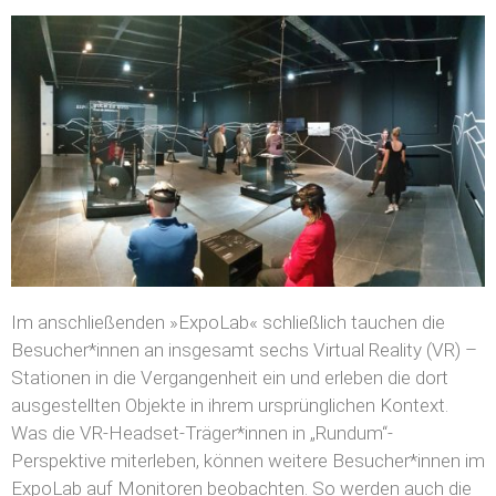
Im anschließenden »ExpoLab« schließlich tauchen die
Besucher*innen an insgesamt sechs Virtual Reality (VR) –
Stationen in die Vergangenheit ein und erleben die dort
ausgestellten Objekte in ihrem ursprünglichen Kontext.
Was die VR-Headset-Träger*innen in „Rundum“-
Perspektive miterleben, können weitere Besucher*innen im
ExpoLab auf Monitoren beobachten. So werden auch die