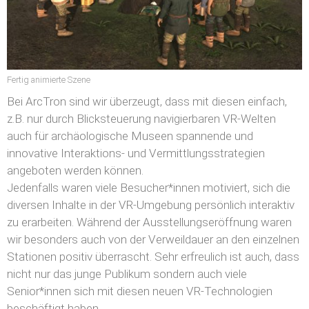
Fertig animierte Szene
Bei ArcTron sind wir überzeugt, dass mit diesen einfach,
z.B. nur durch Blicksteuerung navigierbaren VR-Welten
auch für archäologische Museen spannende und
innovative Interaktions- und Vermittlungsstrategien
angeboten werden können.
Jedenfalls waren viele Besucher*innen motiviert, sich die
diversen Inhalte in der VR-Umgebung persönlich interaktiv
zu erarbeiten. Während der Ausstellungseröffnung waren
wir besonders auch von der Verweildauer an den einzelnen
Stationen positiv überrascht. Sehr erfreulich ist auch, dass
nicht nur das junge Publikum sondern auch viele
Senior*innen sich mit diesen neuen VR-Technologien
beschäftigt haben.