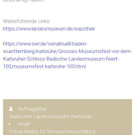
Weiterführende Links:
https://www.landesmuseum.de/expothek
https://www.swr.de/swraktuell/baden-
wuerttemberg/karlsruhe/Grosses-Museumsfest-vor-dem-
Karlsruher-Schloss-Badische-Landesmuseum-feiert-
100,museumsfest-karlsruhe-100.html
Auftraggeber
Badisches Landesmuseum Karlsruhe
Inhalt
Virtual Reality für Museumsausstellung