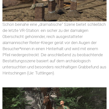
Schon beinahe eine „dramatische“ Szene bietet schließlich
die letzte VR-Station: ein sicher zu der damaligen
Oberschicht gehörender, reich ausgestatteter
alamannischer Reiter-Krieger gerät vor den Augen der
Besucher*innen in einen Hinterhalt und wird mit einem
Pfeil niedergestreckt. Die anschließend zu beobachtende
Bestattungsszene basiert auf dem archäologisch
untersuchten und besonders reichhaltigen Grabbefund aus
Hintschingen (Lkr. Tuttlingen).