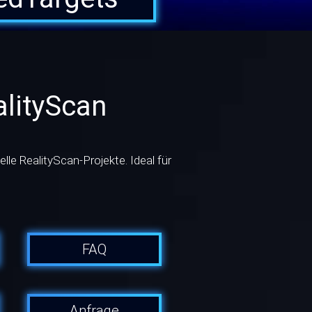
alityScan
lle RealityScan-Projekte. Ideal für
FAQ
Anfrage