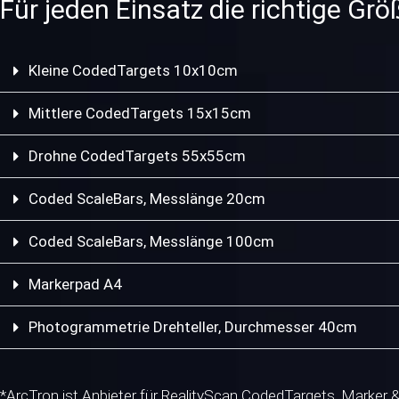
Für jeden Einsatz die richtige Grö
Kleine CodedTargets 10x10cm
Mittlere CodedTargets 15x15cm
Drohne CodedTargets 55x55cm
Coded ScaleBars, Messlänge 20cm
Coded ScaleBars, Messlänge 100cm
Markerpad A4
Photogrammetrie Drehteller, Durchmesser 40cm
*ArcTron ist Anbieter für RealityScan CodedTargets, Marker