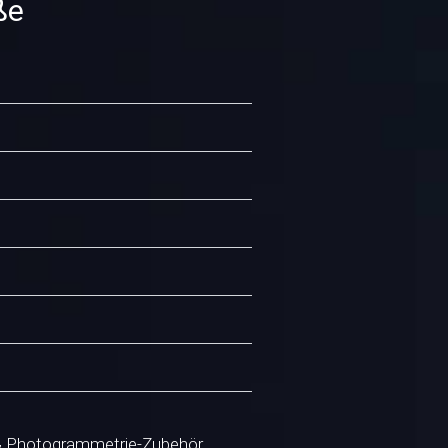
ße
 & Photogrammetrie-Zubehör.