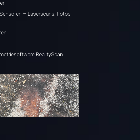
den
 Sensoren – Laserscans, Fotos
ren
mmetriesoftware RealityScan