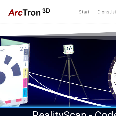
Start
Dienstle
RealityScan - Cod