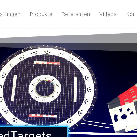
istungen
Produkte
Referenzen
Videos
Kon
edTargets