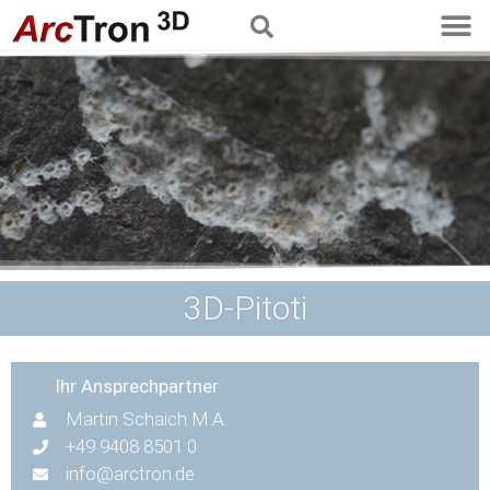
3D-Pitoti
Ihr Ansprechpartner
Martin Schaich M.A.
+49 9408 8501 0
info@arctron.de