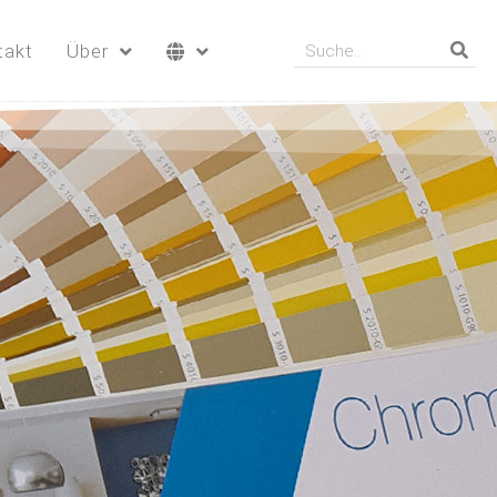
takt
Über