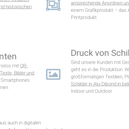
ansprechende Anordnen und
nd historischen
einem Grafikprodukt – das A
Printprodukt.
Druck von Schil
nten
Sind unsere Kunden mit Ges
mslos mit
QR-
geht es in die Produktion. 
Texte, Bilder und
großformatigen Textilien, P
t Smartphones
Schilder in Alu-Dibond in b
nnen.
Indoor und Outdoor.
us auch in digitalen