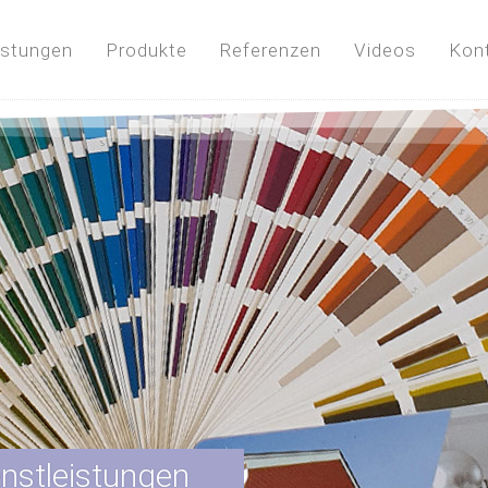
istungen
Produkte
Referenzen
Videos
Kon
enstleistungen