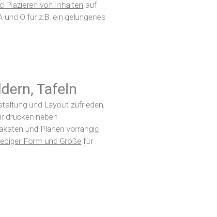
 Plazieren von Inhalten
auf
 und O für z.B. ein gelungenes
dern, Tafeln
taltung und Layout zufrieden,
Wir drucken neben
lakaten und Planen vorrangig
eliebiger Form und Größe
für