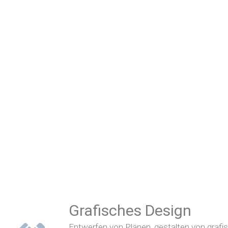
Grafisches Design
Entwerfen von Plänen,
gestalten von grafi