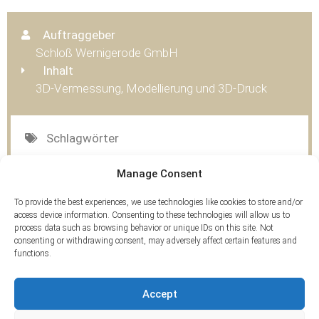
Auftraggeber
Schloß Wernigerode GmbH
Inhalt
3D-Vermessung, Modellierung und 3D-Druck
Schlagwörter
3D-Druck
,
3D-Scan
Manage Consent
To provide the best experiences, we use technologies like cookies to store and/or
access device information. Consenting to these technologies will allow us to
process data such as browsing behavior or unique IDs on this site. Not
consenting or withdrawing consent, may adversely affect certain features and
functions.
Accept